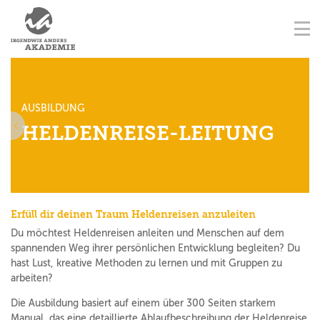
NAVIGATION ÜBERSPRINGEN
AUSBILDUNGSORTE
Na
STARTSEITE
KONTAKT
NAVIGATION ÜBERSPRINGEN
AUSBILDUNGEN
AUSBILDUNG
FORTBILDUNGEN
HELDENREISE-LEITUNG
orherige
TERMINE
AUSBILDER
Erfüll dir deinen Traum Heldenreisen anzuleiten
Du möchtest Heldenreisen anleiten und Menschen auf dem
spannenden Weg ihrer persönlichen Entwicklung begleiten? Du
hast Lust, kreative Methoden zu lernen und mit Gruppen zu
arbeiten?
Die Ausbildung basiert auf einem über 300 Seiten starkem
Manual, das eine detaillierte Ablaufbeschreibung der Heldenreise