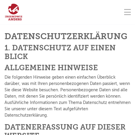
NAVIGATION ÜBERSPRINGEN
Na
ÜBER UNS
FÖRDERVEREIN
SEMINARZENTRUM
KONTAKT
NAVIGATION ÜBERSPRINGEN
SEMINARE
DATENSCHUTZ­ERKLÄRUNG
1. DATENSCHUTZ AUF EINEN
TERMINE
BLICK
ALLGEMEINE HINWEISE
SPENDEN
Die folgenden Hinweise geben einen einfachen Überblick
darüber, was mit Ihren personenbezogenen Daten passiert, wenn
AKADEMIE
Sie diese Website besuchen. Personenbezogene Daten sind alle
Daten, mit denen Sie persönlich identifiziert werden können.
Ausführliche Informationen zum Thema Datenschutz entnehmen
Sie unserer unter diesem Text aufgeführten
Datenschutzerklärung.
DATENERFASSUNG AUF DIESER