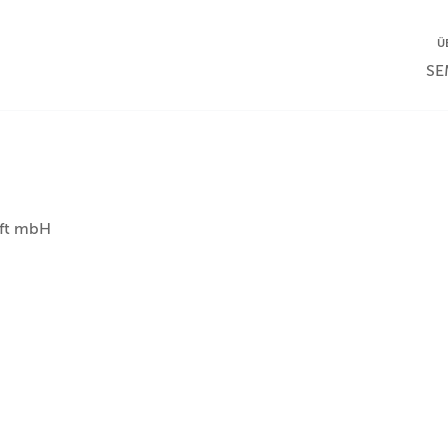
NA
Ü
NAV
SE
aft mbH