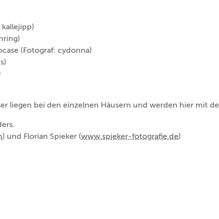
kallejipp)
hring)
case (Fotograf: cydonna)
s)
)
ser liegen bei den einzelnen Häusern und werden hier mit der
ers.
m
) und Florian Spieker (
www.spieker-fotografie.de
)