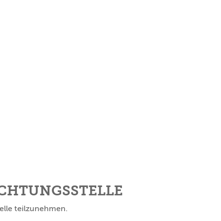
ICHTUNGS­STELLE
telle teilzunehmen.