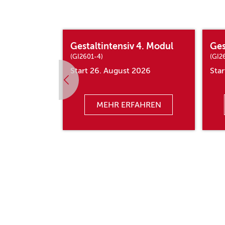
12. Modul
Gestaltintensiv 4. Modul
Ges
(GI2601-4)
(GI2
8
Start 26. August 2026
Sta
AHREN
MEHR ERFAHREN