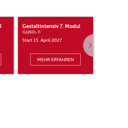
l
Gestaltintensiv 7. Modul
Gestaltint
(GI2601-7)
(GI2601-8)
Start 15. April 2027
Start 02. Ju
MEHR ERFAHREN
MEHR