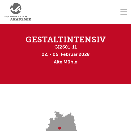
NAVIGATION ÜBERSPRINGEN
AUSBILDUNGSORTE
Na
STARTSEITE
KONTAKT
NAVIGATION ÜBERSPRINGEN
AUSBILDUNGEN
GESTALTINTENSIV
GI2601-11
FORTBILDUNGEN
02. - 06. Februar 2028
Alte Mühle
TERMINE
AUSBILDER