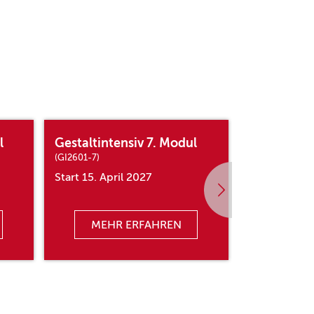
l
Gestaltintensiv 7. Modul
Gestaltint
(GI2601-7)
(GI2601-8)
Start 15. April 2027
Start 02. Ju
MEHR ERFAHREN
MEHR