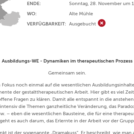
ENDE:
Sonntag, 28. November um 1
WO:
Alte Mühle
VERFÜGBARKEIT:
Ausgebucht
Ausgebucht
Ausbildungs-WE - Dynamiken im therapeutischen Prozess
Gemeinsam sein.
n Fokus noch einmal auf die wesentlichen Ausbildungsinhalt
te der gestalttherapeutischen Arbeit. Hier gibt es viel Zei
fene Fragen zu klären. Damit alle entspannt in die ansteh
intensiv die Themen ganzheitliche Veränderung, das Paradox
 – eben die wesentlichen Bausteine, die für eine therapeut
 geht es auch darum, das Erlernte in der Arbeit vor der Grup
unkt ist der sogenannte „Dramakuss“. Er beschreibt, wie man