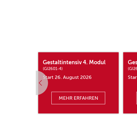
12. Modul
Gestaltintensiv 4. Modul
Ges
(GI2601-4)
(GI2
8
Start 26. August 2026
Sta
AHREN
MEHR ERFAHREN