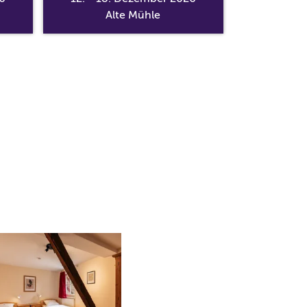
Alte Mühle
Semi