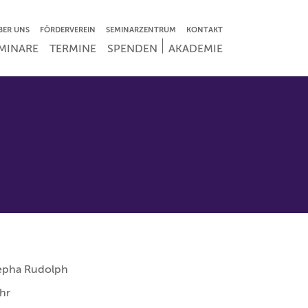
VIGATION ÜBERSPRINGEN
BER UNS
FÖRDERVEREIN
SEMINARZENTRUM
KONTAKT
IGATION ÜBERSPRINGEN
MINARE
TERMINE
SPENDEN
AKADEMIE
sepha Rudolph
hr