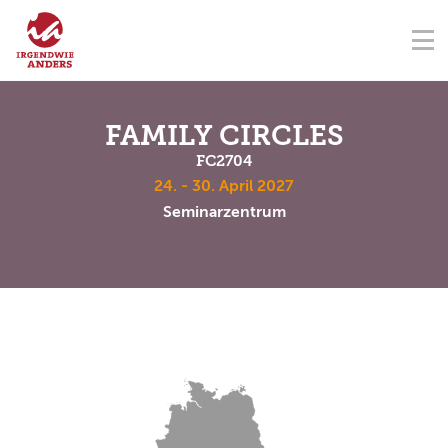
NAVIGATION ÜBERSPRINGEN
Na
ÜBER UNS
FÖRDERVEREIN
SEMINARZENTRUM
KONTAKT
NAVIGATION ÜBERSPRINGEN
SEMINARE
FAMILY CIRCLES
FC2704
TERMINE
24. - 30. April 2027
Seminarzentrum
SPENDEN
AKADEMIE