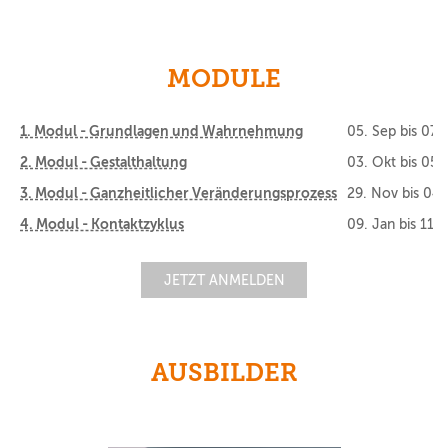
MODULE
1. Modul - Grundlagen und Wahrnehmung
05. Sep
bis
07.
2. Modul - Gestalthaltung
03. Okt
bis
05.
3. Modul - Ganzheitlicher Veränderungsprozess
29. Nov
bis
04.
4. Modul - Kontaktzyklus
09. Jan
bis
11. 
JETZT ANMELDEN
AUSBILDER