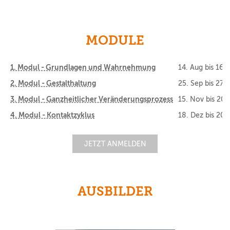
MODULE
1. Modul - Grundlagen und Wahrnehmung
14. Aug
bis
16.
2. Modul - Gestalthaltung
25. Sep
bis
27. 
3. Modul - Ganzheitlicher Veränderungsprozess
15. Nov
bis
20.
4. Modul - Kontaktzyklus
18. Dez
bis
20.
JETZT ANMELDEN
AUSBILDER