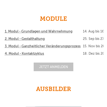
MODULE
1. Modul - Grundlagen und Wahrnehmung
14. Aug
bis
16.
2. Modul - Gestalthaltung
25. Sep
bis
27. 
3. Modul - Ganzheitlicher Veränderungsprozess
15. Nov
bis
20.
4. Modul - Kontaktzyklus
18. Dez
bis
20.
JETZT ANMELDEN
AUSBILDER