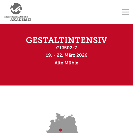
NAVIGATION ÜBERSPRINGEN
AUSBILDUNGSORTE
Na
STARTSEITE
KONTAKT
NAVIGATION ÜBERSPRINGEN
AUSBILDUNGEN
GESTALTINTENSIV
GI2502-7
FORTBILDUNGEN
19. - 22. März 2026
Alte Mühle
TERMINE
AUSBILDER