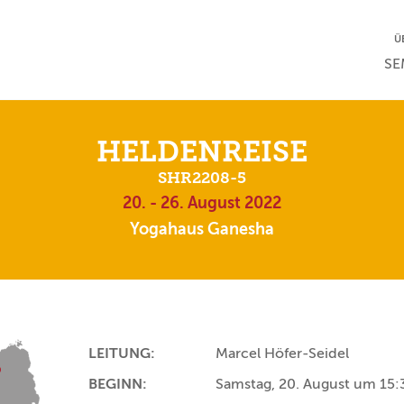
NA
Ü
NAV
SE
HELDENREISE
SHR2208-5
20. - 26. August 2022
Yogahaus Ganesha
LEITUNG:
Marcel Höfer-Seidel
BEGINN:
Samstag, 20. August um 15: