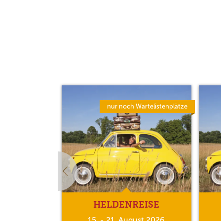
Verfügbar
nur noch Wartelistenplätze
EISE
HELDENREISE
li 2027
15. - 21. August 2026