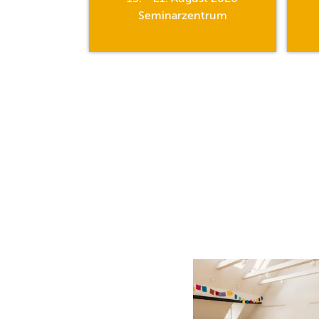
hle
Seminarzentrum