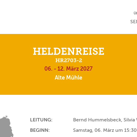
NA
Ü
NAV
SE
HELDENREISE
HR2703-2
06. - 12. März 2027
Alte Mühle
LEITUNG:
Bernd Hummelsbeck, Silvia 
BEGINN:
Samstag, 06. März um 15:30