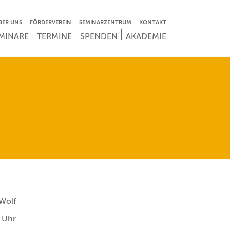
VIGATION ÜBERSPRINGEN
BER UNS
FÖRDERVEREIN
SEMINARZENTRUM
KONTAKT
IGATION ÜBERSPRINGEN
MINARE
TERMINE
SPENDEN
AKADEMIE
Wolf
 Uhr