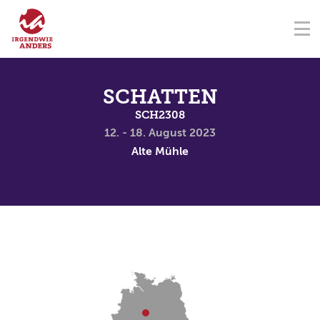
NAVIGATION ÜBERSPRINGEN
Na
ÜBER UNS
FÖRDERVEREIN
SEMINARZENTRUM
KONTAKT
NAVIGATION ÜBERSPRINGEN
SEMINARE
SCHATTEN
SCH2308
TERMINE
12. - 18. August 2023
Alte Mühle
SPENDEN
AKADEMIE