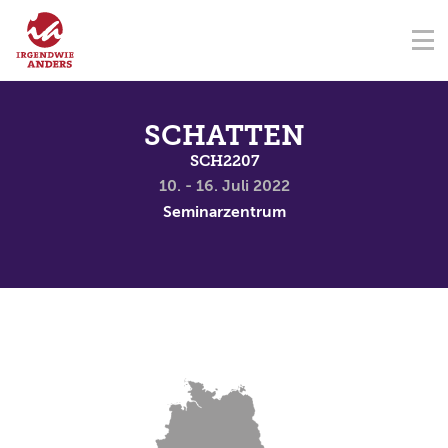
NAVIGATION ÜBERSPRINGEN
Na
ÜBER UNS
FÖRDERVEREIN
SEMINARZENTRUM
KONTAKT
NAVIGATION ÜBERSPRINGEN
SEMINARE
SCHATTEN
SCH2207
TERMINE
10. - 16. Juli 2022
Seminarzentrum
SPENDEN
AKADEMIE