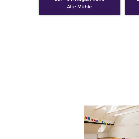
ntrum
Alte Mühle