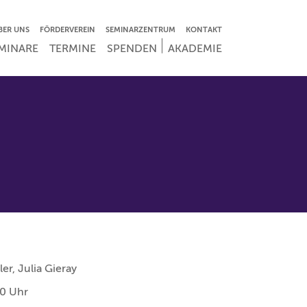
VIGATION ÜBERSPRINGEN
BER UNS
FÖRDERVEREIN
SEMINARZENTRUM
KONTAKT
IGATION ÜBERSPRINGEN
MINARE
TERMINE
SPENDEN
AKADEMIE
er, Julia Gieray
0 Uhr