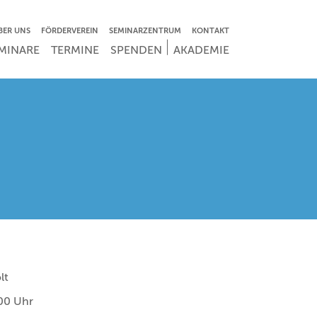
VIGATION ÜBERSPRINGEN
BER UNS
FÖRDERVEREIN
SEMINARZENTRUM
KONTAKT
IGATION ÜBERSPRINGEN
MINARE
TERMINE
SPENDEN
AKADEMIE
lt
00 Uhr