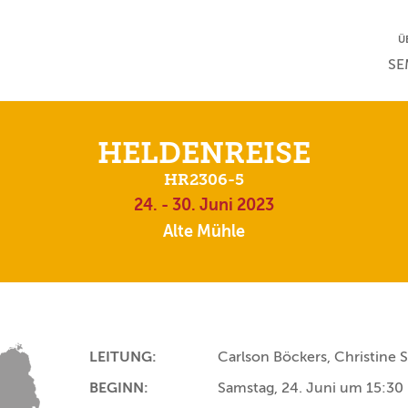
NA
Ü
NAV
SE
HELDENREISE
HR2306-5
24. - 30. Juni 2023
Alte Mühle
LEITUNG:
Carlson Böckers, Christine
BEGINN:
Samstag, 24. Juni um 15:30