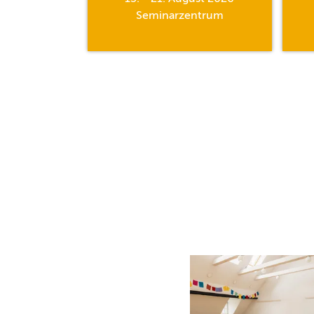
hle
Seminarzentrum