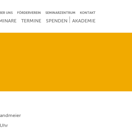
VIGATION ÜBERSPRINGEN
BER UNS
FÖRDERVEREIN
SEMINARZENTRUM
KONTAKT
IGATION ÜBERSPRINGEN
MINARE
TERMINE
SPENDEN
AKADEMIE
 Sandmeier
 Uhr