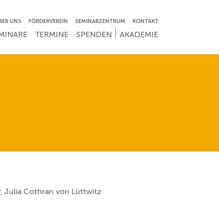
VIGATION ÜBERSPRINGEN
BER UNS
FÖRDERVEREIN
SEMINARZENTRUM
KONTAKT
IGATION ÜBERSPRINGEN
MINARE
TERMINE
SPENDEN
AKADEMIE
r, Julia Cothran von Lüttwitz