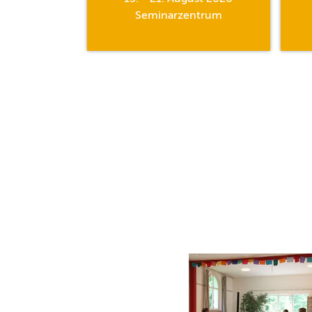
hle
Seminarzentrum