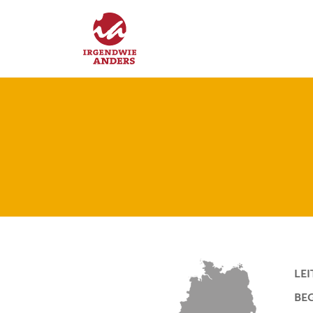
LE
BE