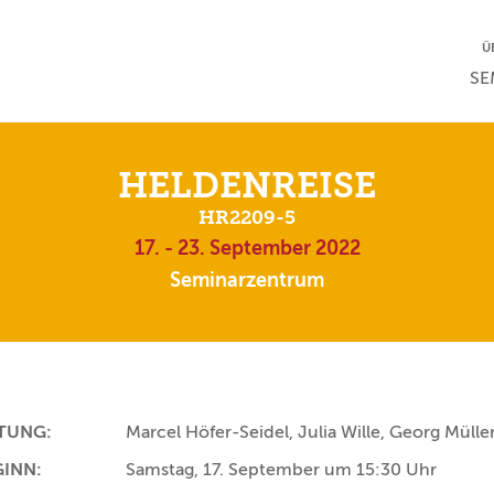
NA
Ü
NAV
SE
HELDENREISE
HR2209-5
17. - 23. September 2022
Seminarzentrum
ITUNG:
Marcel Höfer-Seidel, Julia Wille, Georg Mülle
GINN:
Samstag, 17. September um 15:30 Uhr