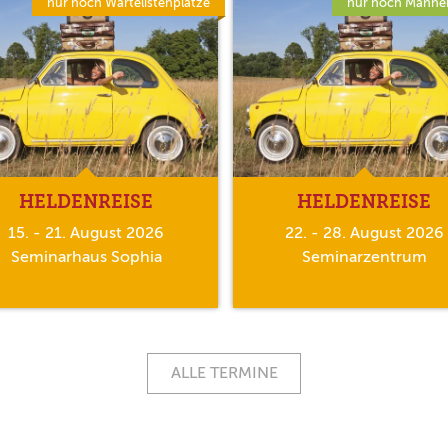
nur noch Wartelistenplätze
nur noch Männer
HELDENREISE
HELDENREISE
15. - 21. August 2026
22. - 28. August 2026
Seminarhaus Sophia
Seminarzentrum
ALLE TERMINE