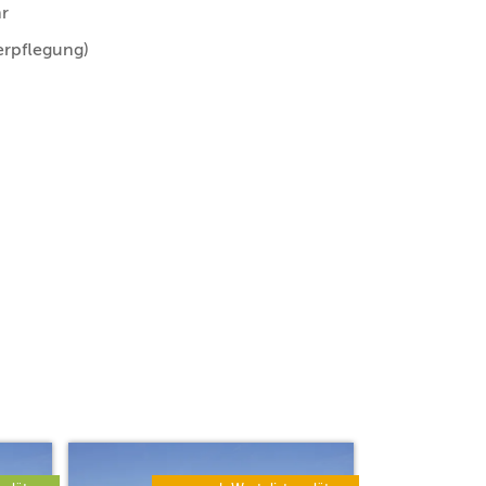
hr
erpflegung)