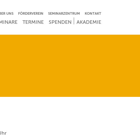
VIGATION ÜBERSPRINGEN
BER UNS
FÖRDERVEREIN
SEMINARZENTRUM
KONTAKT
IGATION ÜBERSPRINGEN
MINARE
TERMINE
SPENDEN
AKADEMIE
Uhr