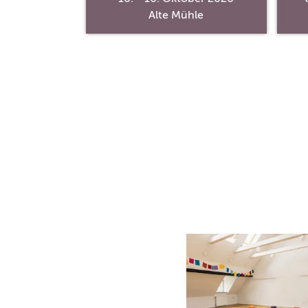
ntrum
Alte Mühle