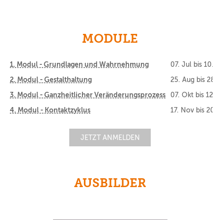
MODULE
1. Modul - Grundlagen und Wahrnehmung
07. Jul
bis
10. 
2. Modul - Gestalthaltung
25. Aug
bis
28.
3. Modul - Ganzheitlicher Veränderungsprozess
07. Okt
bis
12. 
4. Modul - Kontaktzyklus
17. Nov
bis
20.
JETZT ANMELDEN
AUSBILDER