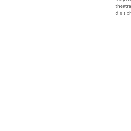
theatra
die sic
© Irgendwie Anders