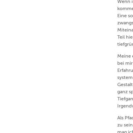
Wenn i
komme 
Eine s
zwangs
Miteina
Teil hi
tiefgrü
Meine 
bei mi
Erfahr
system
Gestalt
ganz s
Tiefgan
Irgend
Als Pfa
zu sei
mag ic