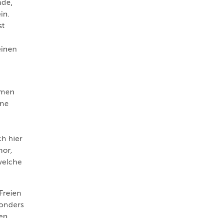
nde,
in.
st
einen
mmen
ine
h hier
mor,
 welche
Freien
sonders
en,