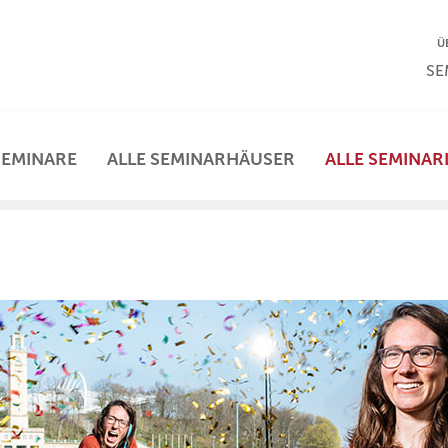
NA
Ü
NAV
SE
SEMINARE
ALLE SEMINARHÄUSER
ALLE SEMINAR