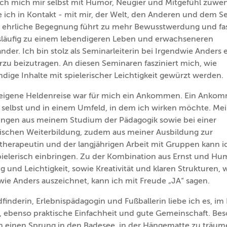
ch mich mir selbst mit Humor, Neugier und Mitgefühl zuwe
ich in Kontakt - mit mir, der Welt, den Anderen und dem Se
o ehrliche Begegnung führt zu mehr Bewusstwerdung und fa
läufig zu einem lebendigeren Leben und erwachseneren
nder. Ich bin stolz als Seminarleiterin bei Irgendwie Anders 
erzu beizutragen. An diesen Seminaren fasziniert mich, wie
ndige Inhalte mit spielerischer Leichtigkeit gewürzt werden.
eigene Heldenreise war für mich ein Ankommen. Ein Anko
r selbst und in einem Umfeld, in dem ich wirken möchte. Me
ungen aus meinem Studium der Pädagogik sowie bei einer
ischen Weiterbildung, zudem aus meiner Ausbildung zur
therapeutin und der langjährigen Arbeit mit Gruppen kann ic
pielerisch einbringen. Zu der Kombination aus Ernst und Hu
g und Leichtigkeit, sowie Kreativität und klaren Strukturen,
wie Anders auszeichnet, kann ich mit Freude „JA“ sagen.
dfinderin, Erlebnispädagogin und Fußballerin liebe ich es, im 
n, ebenso praktische Einfachheit und gute Gemeinschaft. Be
h einen Sprung in den Badesee, in der Hängematte zu träum