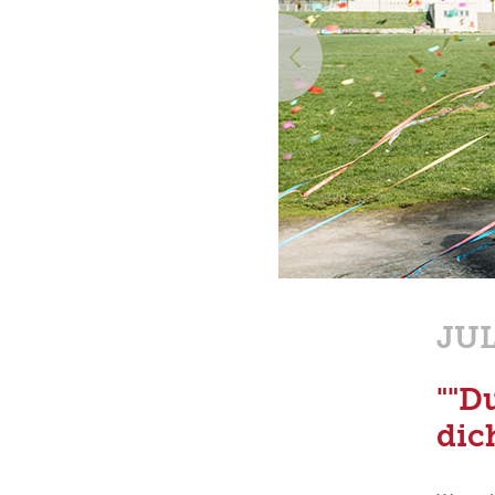
Vorherige
JUL
""D
dich