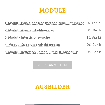
MODULE
1. Modul - Inhaltliche und methodische Einführung
07. Feb
bis
1
2. Modul - Assistenzheldenreise
01. Mär
bis
3. Modul - Intervisionswoche
13. Apr
bis
1
4. Modul - Supervisionsheldenreise
06. Jun
bis
5. Modul - Reflexion, Integr., Ritual u. Abschluss
05. Sep
bis
JETZT ANMELDEN
AUSBILDER