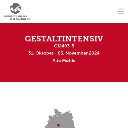
NAVIGATION ÜBERSPRINGEN
AUSBILDUNGSORTE
Na
STARTSEITE
KONTAKT
NAVIGATION ÜBERSPRINGEN
AUSBILDUNGEN
GESTALTINTENSIV
GI2403-5
FORTBILDUNGEN
31. Oktober - 03. November 2024
Alte Mühle
TERMINE
AUSBILDER