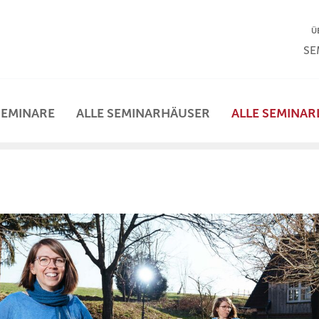
NA
Ü
NAV
SE
SEMINARE
ALLE SEMINARHÄUSER
ALLE SEMINAR