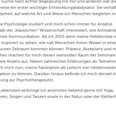
r Suche nach echter Begegnung mit mir und anderen war di
eise ein erster wichtiger Entwicklungskatalysator. Sie verhal
larheit, auf welche Art und Weise ich Menschen begleiten m
be Psychologie studiert und mich schon immer für Ansätze
lb der „klassischen“ Wissenschaft interessiert, wie Achtsam
freie Kommunikation. Als ich 2015 dann meine Heldenreise 
h inspiriert zu sehen, wie nah Menschen ihrem Wesen in ein
kurzen Zeitraum kommen können. Präsenz, Akzeptanz und m
chen machen für mich diesen wertvollen Raum der Seminare
wie Anders aus. Neben zahlreichen Erfahrungen als Teilnehm
ch mich nun, meine Faszination als Leiterin von Heldenreise
geben zu können. Darüber hinaus befinde ich mich derzeit in
dung zur Psychotherapeutin.
Lebenszeit verbringe ich ansonsten liebend gerne mit Yoga,
ren, Singen und Tanzen sowie in der Natur oder der Kletterh