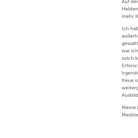
Auf de
Heldenr
mehr K
Ich ha
außerha
gewalt
war ic
solch 
Erfors
Irgend
freue i
weiter
Ausbil
Meine 
Meditie