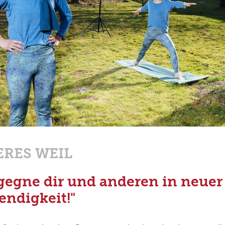
ERES WEIL
gegne dir und anderen in neuer
endigkeit!"