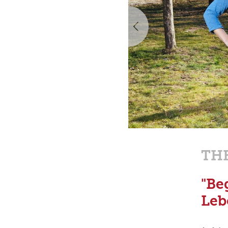
Vorherige
TH
"Be
Leb