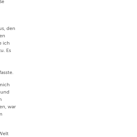
ße
us, den
ken
e ich
u. Es
fasste.
mich
 und
m
en, war
em
Welt