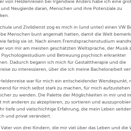
ter von Heldenreisen bei Irgendwie Anders habe ich eine gro
 und Neugierde daran, Menschen und ihre Potenziale zu
ken.
chule und Zivildienst zog es mich in (und unter) einen VW B
liebe Menschen bunt angemalt hatten, damit die Welt bemer
 wie farbig sie ist. Nach einem Fremdsprachenstudium wandt
er von mir am meisten geschätzten Weltsprache, der Musik z
n Psychologiestudium und Betreuung psychisch erkrankter
en. Dadurch begann ich mich für Gestalttherapie und die
eise zu interessieren, über die ich meine Bachelorarbeit ver
Heldenreise war für mich ein entscheidender Wendepunkt, 
end für mich selbst stark zu machen, für mich aufzustehen
icher zu werden. Die Palette der Möglichkeiten in mir und i
t mit anderen zu akzeptieren, zu sortieren und auszuprobier
hr tiefe und vielschichtige Erfahrung, die mein Leben seitd
ch und privat verändert.
 Vater von drei Kindern, die mir viel über das Leben und die 