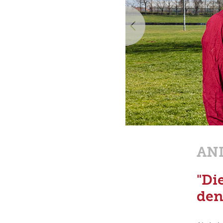
Vorherige
AN
"Di
den