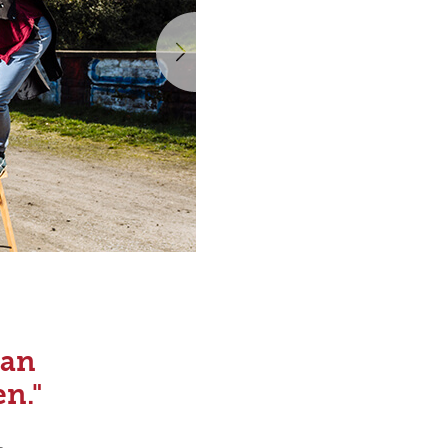
Nächste
 an
n."