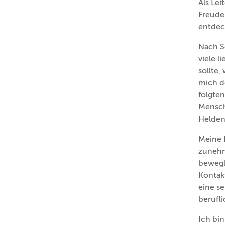
Als Lei
Freude
entdec
Nach S
viele 
sollte,
mich d
folgte
Mensch
Heldenr
Meine 
zunehm
bewegl
Kontak
eine se
berufli
Ich bin