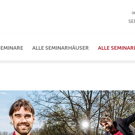
NA
Ü
NAV
SE
SEMINARE
ALLE SEMINARHÄUSER
ALLE SEMINAR