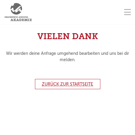
NAVIGATION ÜBERSPRINGEN
AUSBILDUNGSORTE
Na
STARTSEITE
KONTAKT
NAVIGATION ÜBERSPRINGEN
AUSBILDUNGEN
VIELEN DANK
FORTBILDUNGEN
Wir werden deine Anfrage umgehend bearbeiten und uns bei dir
melden.
TERMINE
ZURÜCK ZUR STARTSEITE
AUSBILDER