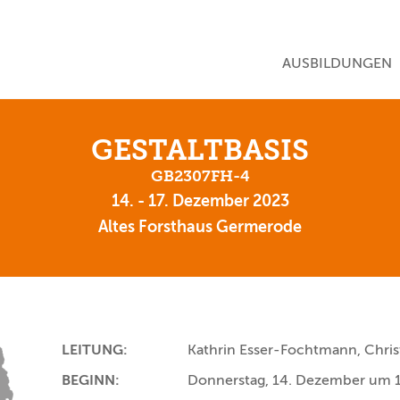
NAVIGATION ÜBE
AUSBILDUNGEN
GESTALTBASIS
GB2307FH-4
14. - 17. Dezember 2023
Altes Forsthaus Germerode
LEITUNG:
Kathrin Esser-Fochtmann, Chri
BEGINN:
Donnerstag, 14. Dezember um 