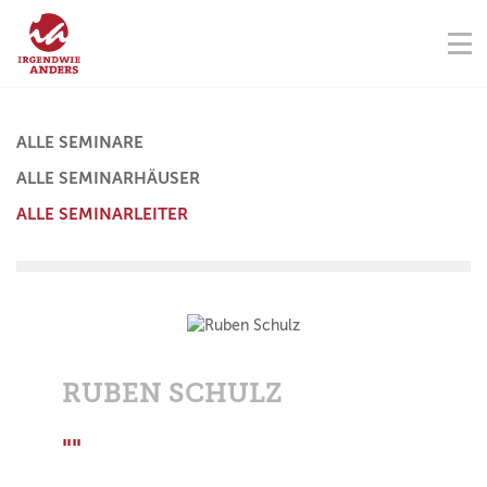
NAVIGATION ÜBERSPRINGEN
Na
ÜBER UNS
FÖRDERVEREIN
SEMINARZENTRUM
KONTAKT
NAVIGATION ÜBERSPRINGEN
SEMINARE
ALLE SEMINARE
ALLE SEMINARHÄUSER
TERMINE
ALLE SEMINARLEITER
SPENDEN
AKADEMIE
Vorherige
Nächste
RUBEN SCHULZ
""