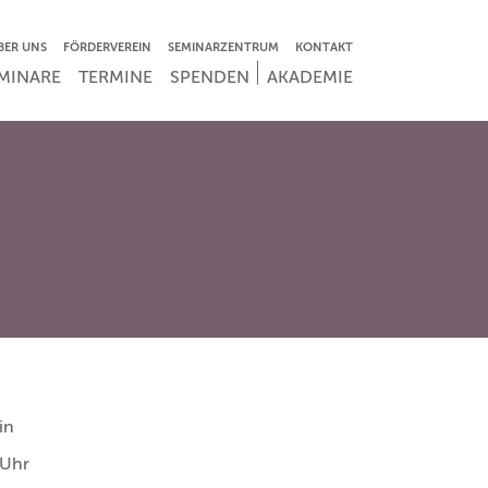
VIGATION ÜBERSPRINGEN
BER UNS
FÖRDERVEREIN
SEMINARZENTRUM
KONTAKT
IGATION ÜBERSPRINGEN
MINARE
TERMINE
SPENDEN
AKADEMIE
in
 Uhr