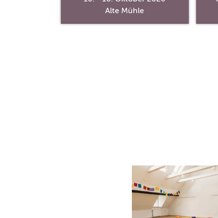
ntrum
Alte Mühle