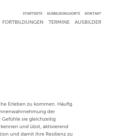
NAVIGATION ÜBERSPRINGEN
STARTSEITE
AUSBILDUNGSORTE
KONTAKT
RSPRINGEN
FORTBILDUNGEN
TERMINE
AUSBILDER
liche Erleben zu kommen. Häufig
ie Innenwahrnehmung der
efühle sie gleichzeitig
 kennen und übst, aktivierend
tion und damit ihre Resilienz zu