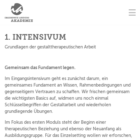
NAVIGATION ÜBERSPRINGEN
AUSBILDUNGSORTE
Na
STARTSEITE
KONTAKT
NAVIGATION ÜBERSPRINGEN
AUSBILDUNGEN
1. INTENSIVUM
Grundlagen der gestalttherapeutischen Arbeit
FORTBILDUNGEN
Gemeinsam das Fundament legen.
TERMINE
Im Eingangsintensivum geht es zunächst darum, ein
gemeinsames Fundament an Wissen, Rahmenbedingungen und
AUSBILDER
gegenseitigem Vertrauen zu schaffen. Wir frischen gemeinsam
die wichtigsten Basics auf, widmen uns noch einmal
Schlüsselbegriffen der Gestaltarbeit und wiederholen
grundlegende Übungen.
Im Fokus des ersten Moduls steht der Beginn einer
therapeutischen Beziehung und ebenso der Neuanfang als
Ausbildungsgruppe. Für das Einzelsetting wollen wir erforschen,