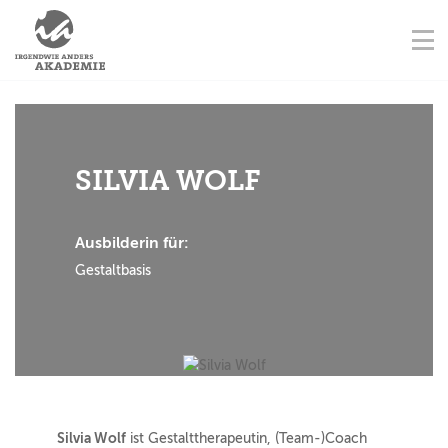
NAVIGATION ÜBERSPRINGEN
AUSBILDUNGSORTE
Na
STARTSEITE
KONTAKT
NAVIGATION ÜBERSPRINGEN
AUSBILDUNGEN
FORTBILDUNGEN
SILVIA WOLF
TERMINE
Ausbilderin für:
Gestaltbasis
AUSBILDER
Silvia Wolf
ist Gestalttherapeutin, (Team-)Coach