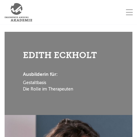
NAVIGATION ÜBERSPRINGEN
AUSBILDUNGSORTE
Na
STARTSEITE
KONTAKT
NAVIGATION ÜBERSPRINGEN
AUSBILDUNGEN
FORTBILDUNGEN
EDITH ECKHOLT
TERMINE
Ausbilderin für:
Gestaltbasis
AUSBILDER
Die Rolle im Therapeuten